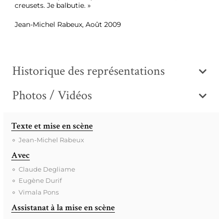
creusets. Je balbutie. »
Jean-Michel Rabeux, Août 2009
Historique des représentations
Photos / Vidéos
Texte et mise en scène
Jean-Michel Rabeux
Avec
Claude Degliame
Eugène Durif
Vimala Pons
Assistanat à la mise en scène