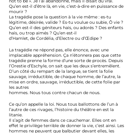
not to be ». Je l’ai abandonné, mais il disait du vrai.
Qu’en est-il d’être là, en vie, c’est-à-dire en puissance de
mourir ?
La tragédie pose la question à la vie même : es-tu
légitime, désirée, valide ? Es-tu voulue ou subie, Ô vie ?
Qu’en est-il des géniteurs haïs, ou adorés ? Des enfants
haïs, ou trop aimés ? Qu’en est-il
d’Hamlet, de Cordélia, d’Electre ou d’Œdipe ?
La tragédie ne répond pas, elle énonce, avec une
implacable appréhension. Ça n’étonnera pas que cette
tragédie prenne la forme d’une sorte de procès. Depuis
l’Orestie d’Eschyle, on sait que les deux s’entremêlent.
D’un côté du rempart de la langue, se tient la folie
sauvage, irréductible, de chaque homme, de l’autre, la
mise en ordre, sauvage, irréductible, de cette folie par
les autres
hommes. Nous tous contre chacun de nous.
Ce qu’on appelle la loi. Nous tous ballottons de l’un à
l’autre de ces rivages, l’histoire du théâtre en est la
litanie.
Il s’agit de femmes dans ce cauchemar. Elles ont en
effet le privilège terrible de donner la vie, c’est ainsi. Les
hommes ne peuvent que balbutier devant elles, les