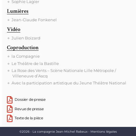
Sophie Lagier
Lumières
Jean-Claude Fonkenel
Vidéo
Julien Boizard
Coproduction
la Compagnie
Le Théâtre de la Bastille
La Rose des Vents – Scène Nationale Lille Métropole /
Villeneuve d’Ascq
Avec la participation artistique du Jeune Théâtre National
Dossier de presse
Revue de presse
Texte de la pièce
©2026 - La compagnie Jean-Michel Rabeux -
Mentions légales