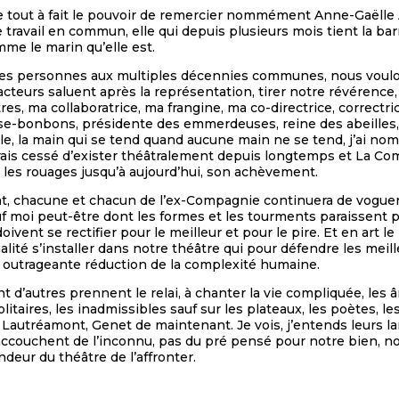
re tout à fait le pouvoir de remercier nommément Anne-Gaëlle A
 travail en commun, elle qui depuis plusieurs mois tient la b
me le marin qu’elle est.
 les personnes aux multiples décennies communes, nous voulo
acteurs saluent après la représentation, tirer notre révérence,
res, ma collaboratrice, ma frangine, ma co-directrice, correctric
e-bonbons, présidente des emmerdeuses, reine des abeilles, 
e, la main qui se tend quand aucune main ne se tend, j’ai n
urais cessé d’exister théâtralement depuis longtemps et La Co
 les rouages jusqu’à aujourd’hui, son achèvement.
, chacune et chacun de l’ex-Compagnie continuera de voguer de
f moi peut-être dont les formes et les tourments paraissent
oivent se rectifier pour le meilleur et pour le pire. Et en art le
lité s’installer dans notre théâtre qui pour défendre les meil
 outrageante réduction de la complexité humaine.
d’autres prennent le relai, à chanter la vie compliquée, les âm
litaires, les inadmissibles sauf sur les plateaux, les poètes, le
 Lautréamont, Genet de maintenant. Je vois, j’entends leurs l
accouchent de l’inconnu, pas du pré pensé pour notre bien, no
andeur du théâtre de l’affronter.