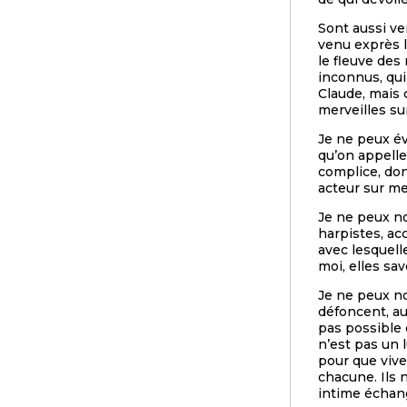
Sont aussi ve
venu exprès l
le fleuve des
inconnus, qui 
Claude, mais c
merveilles su
Je ne peux év
qu’on appelle
complice, don
acteur sur me
Je ne peux no
harpistes, acc
avec lesquell
moi, elles sa
Je ne peux no
défoncent, au
pas possible 
n’est pas un 
pour que vive
chacune. Ils 
intime échang