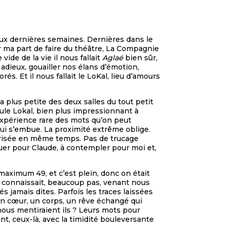
deux dernières semaines. Dernières dans le
r ma part de faire du théâtre, La Compagnie
vide de la vie il nous fallait
Aglaé
bien sûr,
dieux, gouailler nos élans d’émotion,
s. Et il nous fallait le LoKal, lieu d’amours
plus petite des deux salles du tout petit
le Lokal, bien plus impressionnant à
l’expérience rare des mots qu’on peut
qui s’embue. La proximité extrême oblige.
aîtrisée en même temps. Pas de trucage
uer pour Claude, à contempler pour moi et,
maximum 49, et c’est plein, donc on était
on connaissait, beaucoup pas, venant nous
és jamais dites. Parfois les traces laissées
 un cœur, un corps, un rêve échangé qui
nous mentiraient ils ? Leurs mots pour
nt, ceux-là, avec la timidité bouleversante