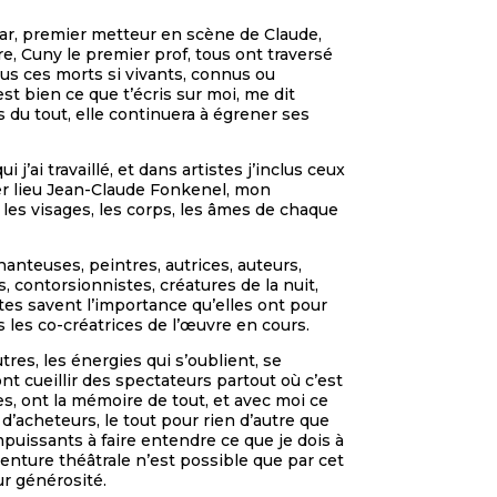
ar, premier metteur en scène de Claude,
re, Cuny le premier prof, tous ont traversé
ous ces morts si vivants, connus ou
’est bien ce que t’écris sur moi, me dit
as du tout, elle continuera à égrener ses
ai travaillé, et dans artistes j’inclus ceux
ier lieu Jean-Claude Fonkenel, mon
les visages, les corps, les âmes de chaque
anteuses, peintres, autrices, auteurs,
, contorsionnistes, créatures de la nuit,
es savent l’importance qu’elles ont pour
s les co-créatrices de l’œuvre en cours.
res, les énergies qui s’oublient, se
nt cueillir des spectateurs partout où c’est
es, ont la mémoire de tout, et avec moi ce
d’acheteurs, le tout pour rien d’autre que
mpuissants à faire entendre ce que je dois à
venture théâtrale n’est possible que par cet
ur générosité.