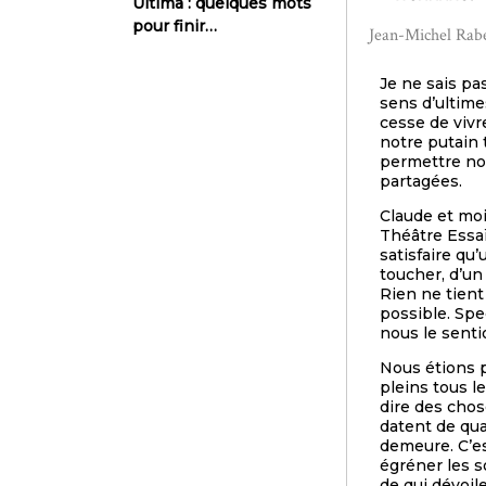
Ultima : quelques mots
pour finir…
Jean-Michel Rabeu
Je ne sais pa
sens d’ultime
cesse de vivre
notre putain 
permettre nos 
partagées.
Claude et moi
Théâtre Essa
satisfaire qu
toucher, d’un
Rien ne tient
possible. Spe
nous le senti
Nous étions p
pleins tous l
dire des chose
datent de qua
demeure. C’es
égréner les s
de qui dévoil