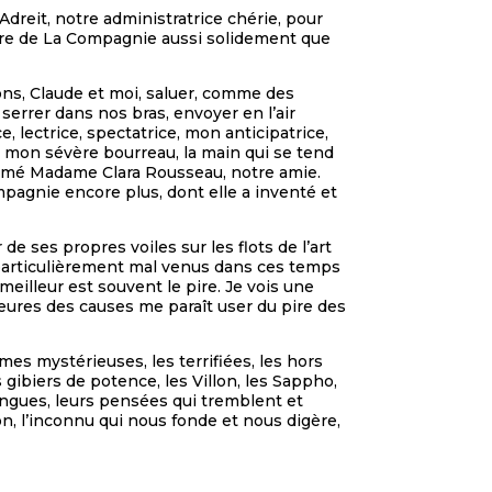
dreit, notre administratrice chérie, pour
arre de La Compagnie aussi solidement que
ns, Claude et moi, saluer, comme des
 serrer dans nos bras, envoyer en l’air
e, lectrice, spectatrice, mon anticipatrice,
mon sévère bourreau, la main qui se tend
ommé Madame Clara Rousseau, notre amie.
mpagnie encore plus, dont elle a inventé et
 ses propres voiles sur les flots de l’art
 particulièrement mal venus dans ces temps
 meilleur est souvent le pire. Je vois une
leures des causes me paraît user du pire des
es mystérieuses, les terrifiées, les hors
s gibiers de potence, les Villon, les Sappho,
angues, leurs pensées qui tremblent et
n, l’inconnu qui nous fonde et nous digère,