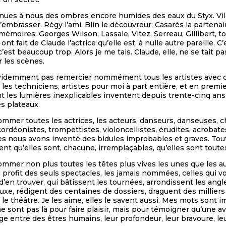
nues à nous des ombres encore humides des eaux du Styx. Vil
’embrasser. Régy l’ami, Blin le découvreur, Casarès la partenai
 mémoires. Georges Wilson, Lassale, Vitez, Serreau, Gillibert, t
ont fait de Claude l’actrice qu’elle est, à nulle autre pareille. C
’est beaucoup trop. Alors je me tais. Claude, elle, ne se tait p
r les scènes.
idemment pas remercier nommément tous les artistes avec qui j’
 les techniciens, artistes pour moi à part entière, et en prem
t les lumières inexplicables inventent depuis trente-cinq ans 
s plateaux.
mmer toutes les actrices, les acteurs, danseurs, danseuses, ch
ordéonistes, trompettistes, violoncellistes, érudites, acrobates
es nous avons inventé des bidules improbables et graves. Tout
vent qu’elles sont, chacune, irremplaçables, qu’elles sont toute
mmer non plus toutes les têtes plus vives les unes que les aut
 profit des seuls spectacles, les jamais nommées, celles qui vo
d’en trouver, qui bâtissent les tournées, arrondissent les angl
luxe, rédigent des centaines de dossiers, draguent des milliers 
 le théâtre. Je les aime, elles le savent aussi. Mes mots sont i
ne sont pas là pour faire plaisir, mais pour témoigner qu’une a
e entre des êtres humains, leur profondeur, leur bravoure, le