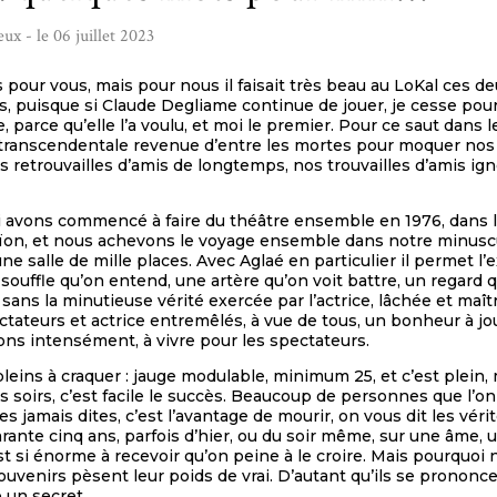
x - le 06 juillet 2023
s pour vous, mais pour nous il faisait très beau au LoKal ces 
s, puisque si Claude Degliame continue de jouer, je cesse pou
, parce qu’elle l’a voulu, et moi le premier. Pour ce saut dans le 
transcendentale revenue d’entre les mortes pour moquer nos a
retrouvailles d’amis de longtemps, nos trouvailles d’amis ignoré
 avons commencé à faire du théâtre ensemble en 1976, dans la 
ïon, et nous achevons le voyage ensemble dans notre minuscu
’une salle de mille places. Avec Aglaé en particulier il permet 
 souffle qu’on entend, une artère qu’on voit battre, un regard 
 sans la minutieuse vérité exercée par l’actrice, lâchée et m
ctateurs et actrice entremêlés, à vue de tous, un bonheur à jo
ons intensément, à vivre pour les spectateurs.
leins à craquer : jauge modulable, minimum 25, et c’est plein, 
es soirs, c’est facile le succès. Beaucoup de personnes que l’
s jamais dites, c’est l’avantage de mourir, on vous dit les vérit
rante cinq ans, parfois d’hier, ou du soir même, sur une âme,
t si énorme à recevoir qu’on peine à le croire. Mais pourquoi 
ouvenirs pèsent leur poids de vrai. D’autant qu’ils se prononce
e un secret.