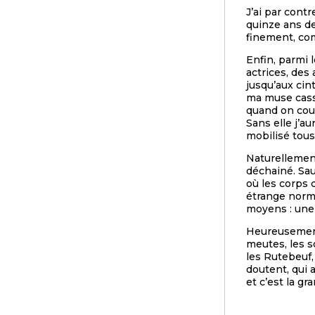
J’ai par cont
quinze ans de
finement, com
Enfin, parmi
actrices, des 
jusqu’aux cint
ma muse cass
quand on coul
Sans elle j’a
mobilisé tous
Naturellement
déchainé. Sau
où les corps d
étrange norma
moyens : une
Heureusement 
meutes, les so
les Rutebeuf,
doutent, qui 
et c’est la gr