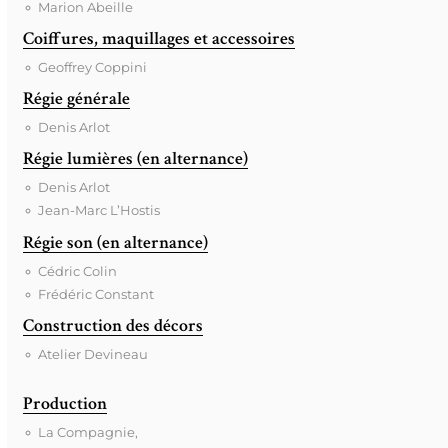
Marion Abeille
Coiffures, maquillages et accessoires
Geoffrey Coppini
Régie générale
Denis Arlot
Régie lumières (en alternance)
Denis Arlot
Jean-Marc L’Hostis
Régie son (en alternance)
Cédric Colin
Frédéric Constant
Construction des décors
Atelier Devineau
Production
La Compagnie,