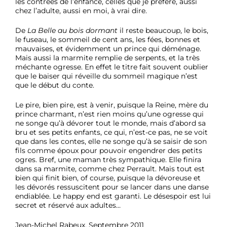
les contrées de l’enfance, celles que je préfère, aussi
chez l’adulte, aussi en moi, à vrai dire.
De
La Belle au bois dormant
il reste beaucoup, le bois,
le fuseau, le sommeil de cent ans, les fées, bonnes et
mauvaises, et évidemment un prince qui déménage.
Mais aussi la marmite remplie de serpents, et la très
méchante ogresse. En effet le titre fait souvent oublier
que le baiser qui réveille du sommeil magique n’est
que le début du conte.
Le pire, bien pire, est à venir, puisque la Reine, mère du
prince charmant, n’est rien moins qu’une ogresse qui
ne songe qu’à dévorer tout le monde, mais d’abord sa
bru et ses petits enfants, ce qui, n’est-ce pas, ne se voit
que dans les contes, elle ne songe qu’à se saisir de son
fils comme époux pour pouvoir engendrer des petits
ogres. Bref, une maman très sympathique. Elle finira
dans sa marmite, comme chez Perrault. Mais tout est
bien qui finit bien, of course, puisque la dévoreuse et
les dévorés ressuscitent pour se lancer dans une danse
endiablée. Le happy end est garanti. Le désespoir est lui
secret et réservé aux adultes…
Jean-Michel Rabeux, Septembre 2011