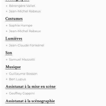
Bérengère Vallet
Jean-Michel Rabeux
Costumes
Sophie Hampe
Jean-Michel Rabeux
Lumières
Jean-Claude Fonkenel
Son
Samuel Mazzotti
Musique
Guillaume Bosson
Ben Lupus
Assistanat à la mise en scène
Geoffrey Coppini
Assistanat à la scénographie