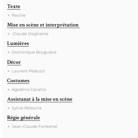
Texte
Racine
Mise en scène et interprétation
Claude Degliame
Lumières
Dominique Bruguière
Décor
Laurent Peduzzi
Costumes
Agostino Cavalca
Assistanat à la mise en scène
Sylvie Reteuna
Régie générale
Jean-Claude Fonkenel