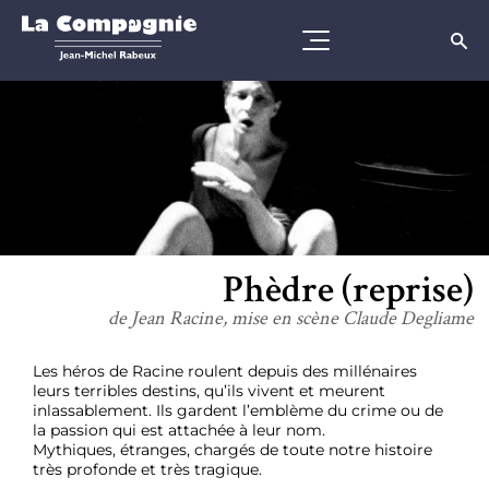
Phèdre (reprise)
de Jean Racine, mise en scène Claude Degliame
Les héros de Racine roulent depuis des millénaires
leurs terribles destins, qu’ils vivent et meurent
inlassablement. Ils gardent l’emblème du crime ou de
la passion qui est attachée à leur nom.
Mythiques, étranges, chargés de toute notre histoire
très profonde et très tragique.