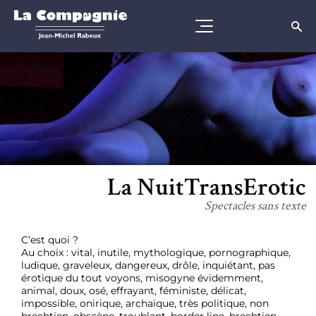
La NuitTransErotic
Spectacles sans texte
C’est quoi ?
Au choix : vital, inutile, mythologique, pornographique,
ludique, graveleux, dangereux, drôle, inquiétant, pas
érotique du tout voyons, misogyne évidemment,
animal, doux, osé, effrayant, féministe, délicat,
impossible, onirique, archaïque, très politique, non