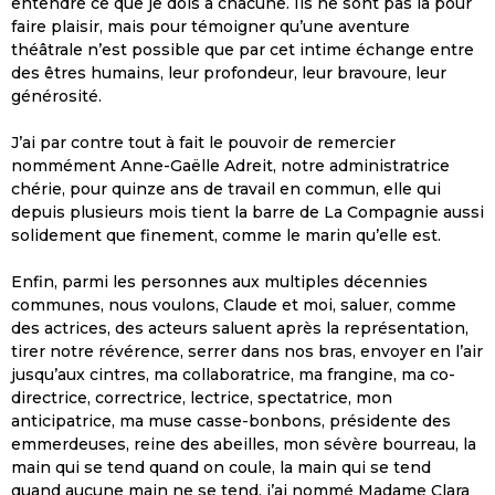
entendre ce que je dois à chacune. Ils ne sont pas là pour
faire plaisir, mais pour témoigner qu’une aventure
théâtrale n’est possible que par cet intime échange entre
des êtres humains, leur profondeur, leur bravoure, leur
générosité.
J’ai par contre tout à fait le pouvoir de remercier
nommément Anne-Gaëlle Adreit, notre administratrice
chérie, pour quinze ans de travail en commun, elle qui
depuis plusieurs mois tient la barre de La Compagnie aussi
solidement que finement, comme le marin qu’elle est.
Enfin, parmi les personnes aux multiples décennies
communes, nous voulons, Claude et moi, saluer, comme
des actrices, des acteurs saluent après la représentation,
tirer notre révérence, serrer dans nos bras, envoyer en l’air
jusqu’aux cintres, ma collaboratrice, ma frangine, ma co-
directrice, correctrice, lectrice, spectatrice, mon
anticipatrice, ma muse casse-bonbons, présidente des
emmerdeuses, reine des abeilles, mon sévère bourreau, la
main qui se tend quand on coule, la main qui se tend
quand aucune main ne se tend, j’ai nommé Madame Clara