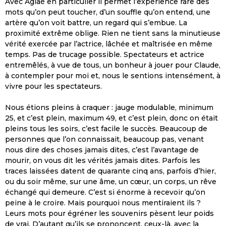
Avec Aglaé en particulier il permet l’expérience rare des
mots qu’on peut toucher, d’un souffle qu’on entend, une
artère qu’on voit battre, un regard qui s’embue. La
proximité extrême oblige. Rien ne tient sans la minutieuse
vérité exercée par l’actrice, lâchée et maîtrisée en même
temps. Pas de trucage possible. Spectateurs et actrice
entremêlés, à vue de tous, un bonheur à jouer pour Claude,
à contempler pour moi et, nous le sentions intensément, à
vivre pour les spectateurs.
Nous étions pleins à craquer : jauge modulable, minimum
25, et c’est plein, maximum 49, et c’est plein, donc on était
pleins tous les soirs, c’est facile le succès. Beaucoup de
personnes que l’on connaissait, beaucoup pas, venant
nous dire des choses jamais dites, c’est l’avantage de
mourir, on vous dit les vérités jamais dites. Parfois les
traces laissées datent de quarante cinq ans, parfois d’hier,
ou du soir même, sur une âme, un cœur, un corps, un rêve
échangé qui demeure. C’est si énorme à recevoir qu’on
peine à le croire. Mais pourquoi nous mentiraient ils ?
Leurs mots pour égréner les souvenirs pèsent leur poids
de vrai. D’autant qu’ils se prononcent, ceux-là, avec la